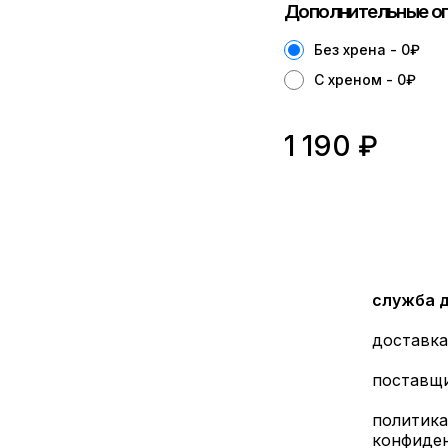
Дополнительные оп
Без хрена - 0
₽
С хреном - 0
₽
1 190
₽
служба 
доставка
поставщ
политика
конфиде