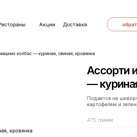
Рестораны
Акции
Доставка
обрат
машних колбас — куриная, свиная, кровянка
Ассорти 
— куриная
Подается на шквор
картофелем и зелен
475 грамм