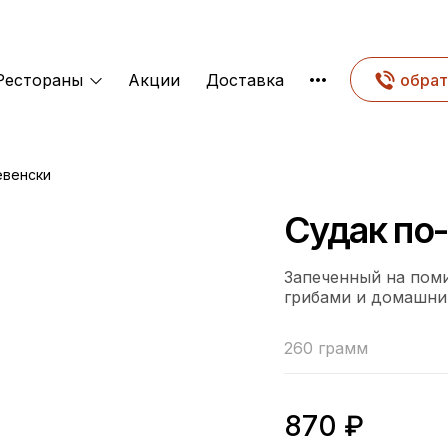
Рестораны
Акции
Доставка
обрат
евенски
Судак по
Запеченный на пом
грибами и домашни
260 грамм
870
₽