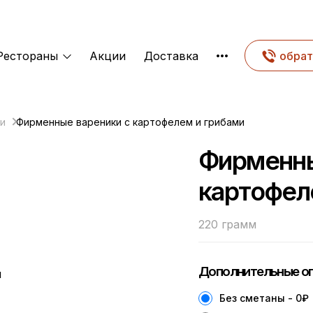
Рестораны
Акции
Доставка
обрат
и
Фирменные вареники с картофелем и грибами
Фирменны
картофел
220 грамм
Дополнительные оп
Без сметаны - 0
₽