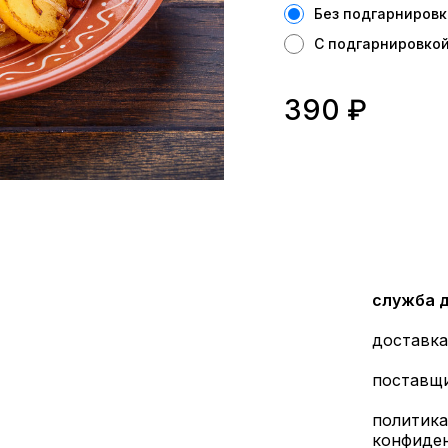
Без подгарнировк
С подгарнировкой
390
₽
служба 
доставка
поставщ
политика
конфиде