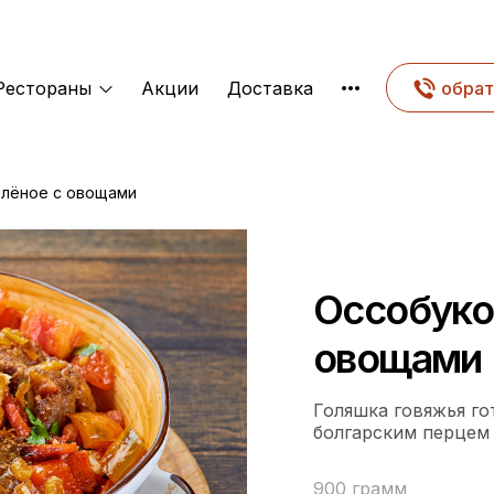
Рестораны
Акции
Доставка
обрат
млёное с овощами
Оссобуко
овощами
Голяшка говяжья го
болгарским перцем 
900 грамм