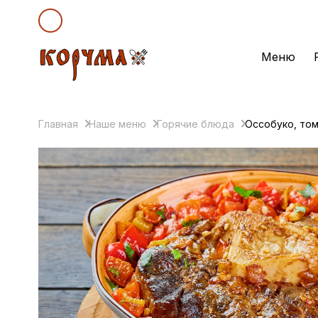
Меню
Главная
Наше меню
Горячие блюда
Оссобуко, то