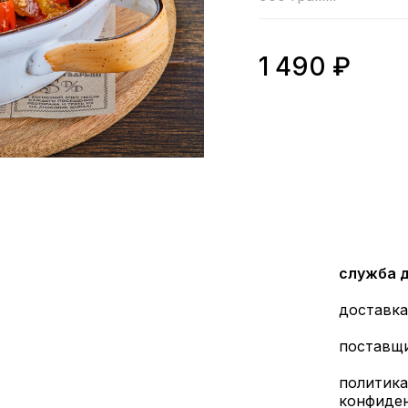
1 490
₽
служба 
доставка
поставщ
политика
конфиде