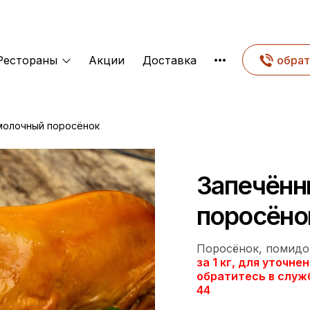
Рестораны
Акции
Доставка
обрат
молочный поросёнок
Запечённ
поросёно
Поросёнок, помидор
за 1 кг, для уточн
обратитесь
в служб
44